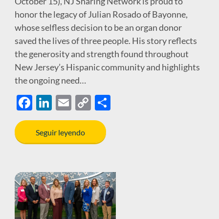
October 15), NJ Sharing Network is proud to
honor the legacy of Julian Rosado of Bayonne,
whose selfless decision to be an organ donor
saved the lives of three people. His story reflects
the generosity and strength found throughout
New Jersey’s Hispanic community and highlights
the ongoing need…
F
Li
E
C
S
ac
n
m
o
h
e
k
ail
p
ar
Seguir leyendo
b
e
y
e
o
dI
Li
o
n
n
k
k