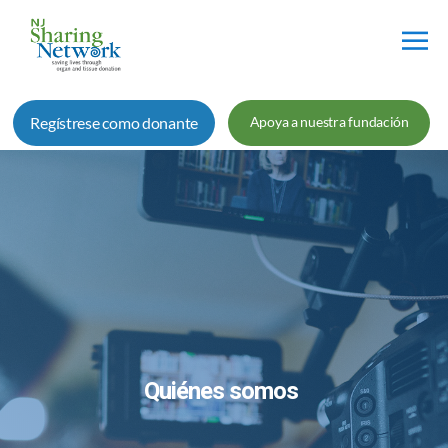
Red
de
Regístrese como donante
Apoya a nuestra fundación
Intercambio
de
Nueva
Jersey
Quiénes somos