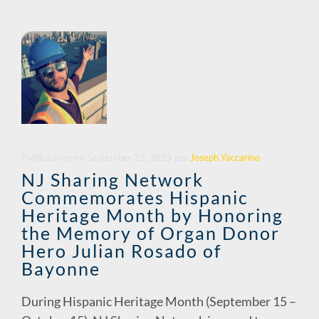
o
dI
Li
o
n
n
k
k
Publicado en
en
September 25, 2025
por
Joseph Yaccarino
NJ Sharing Network
Commemorates Hispanic
Heritage Month by Honoring
the Memory of Organ Donor
Hero Julian Rosado of
Bayonne
During Hispanic Heritage Month (September 15 –