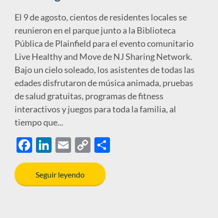
El 9 de agosto, cientos de residentes locales se
reunieron en el parque junto a la Biblioteca
Pública de Plainfield para el evento comunitario
Live Healthy and Move de NJ Sharing Network.
Bajo un cielo soleado, los asistentes de todas las
edades disfrutaron de música animada, pruebas
de salud gratuitas, programas de fitness
interactivos y juegos para toda la familia, al
tiempo que...
F
Li
E
C
S
ac
n
m
o
h
e
k
ail
p
ar
Seguir leyendo
b
e
y
e
o
dI
Li