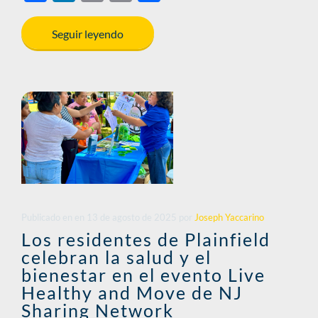
ac
n
m
o
h
e
k
ail
p
ar
Seguir leyendo
b
e
y
e
o
dI
Li
o
n
n
k
k
Publicado en
en
13 de agosto de 2025
por
Joseph Yaccarino
Los residentes de Plainfield
celebran la salud y el
bienestar en el evento Live
Healthy and Move de NJ
Sharing Network