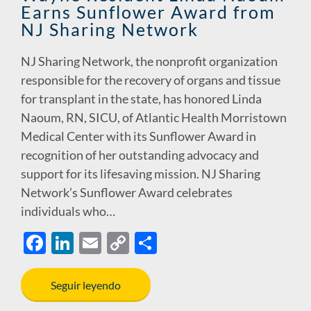
Earns Sunflower Award from
NJ Sharing Network
NJ Sharing Network, the nonprofit organization
responsible for the recovery of organs and tissue
for transplant in the state, has honored Linda
Naoum, RN, SICU, of Atlantic Health Morristown
Medical Center with its Sunflower Award in
recognition of her outstanding advocacy and
support for its lifesaving mission. NJ Sharing
Network’s Sunflower Award celebrates
individuals who…
F
Li
E
C
S
ac
n
m
o
h
e
k
ail
p
ar
Seguir leyendo
b
e
y
e