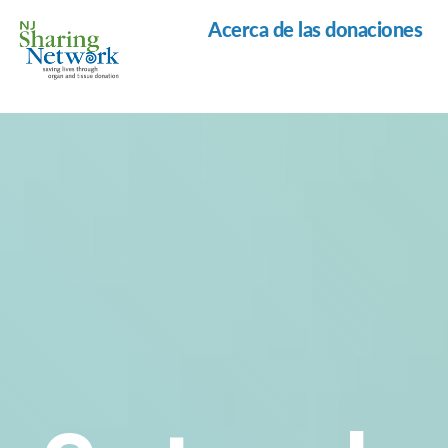
Acerca de las donaciones
Red
de
Intercambio
de
Nueva
Jersey