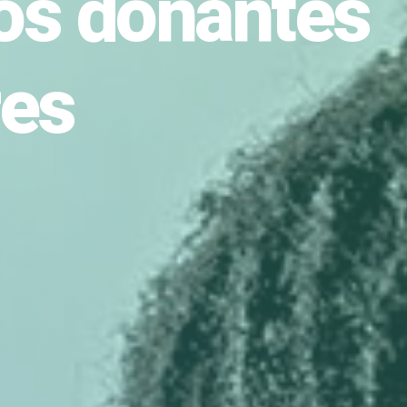
los donantes
res