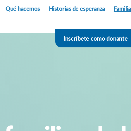
Qué hacemos
Historias de esperanza
Famili
Inscríbete como donante