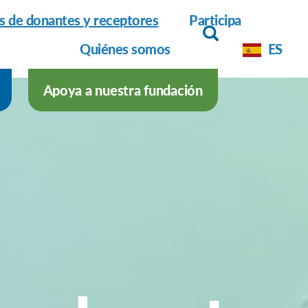
as de donantes y receptores
Participa
Quiénes somos
ES
Apoya a nuestra fundación