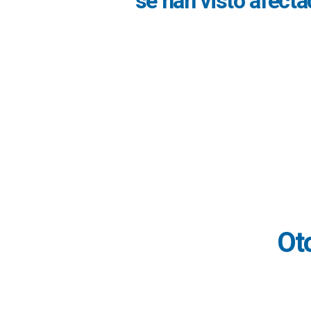
se han visto afecta
Ot