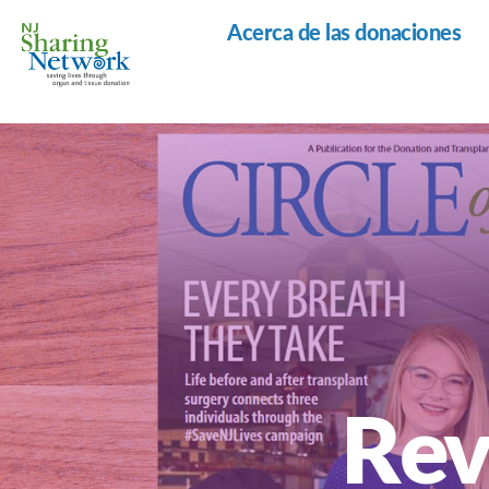
Acerca de las donaciones
Red
de
Intercambio
de
Nueva
Jersey
Revi