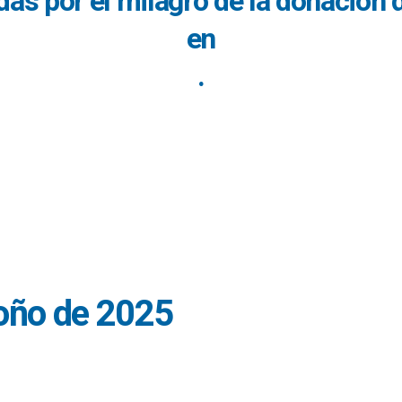
das por el milagro de la donación 
en
.
oño de 2025