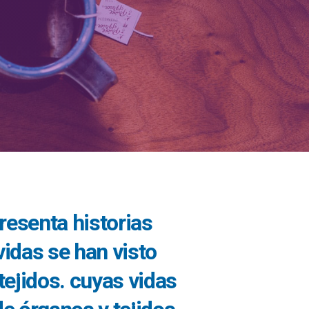
presenta historias
idas se han visto
tejidos.
cuyas vidas