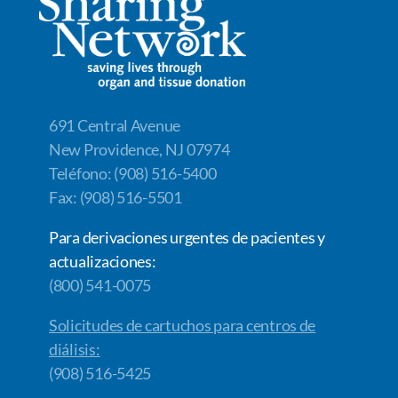
o
n
n
k
k
691 Central Avenue
New Providence, NJ 07974
Teléfono: (908) 516-5400
Fax: (908) 516-5501
Para derivaciones urgentes de pacientes y
actualizaciones:
(800) 541-0075
Solicitudes de cartuchos para centros de
diálisis:
(908) 516-5425