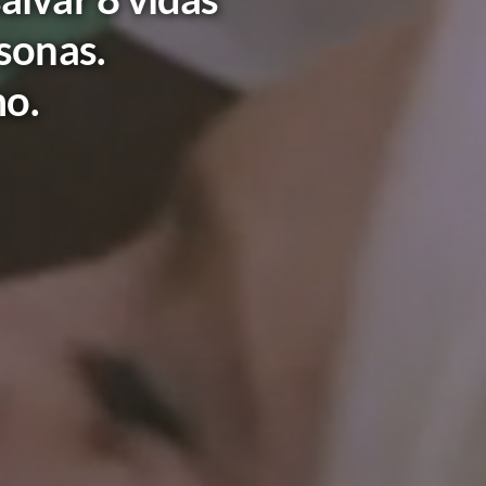
rsonas.
mo.