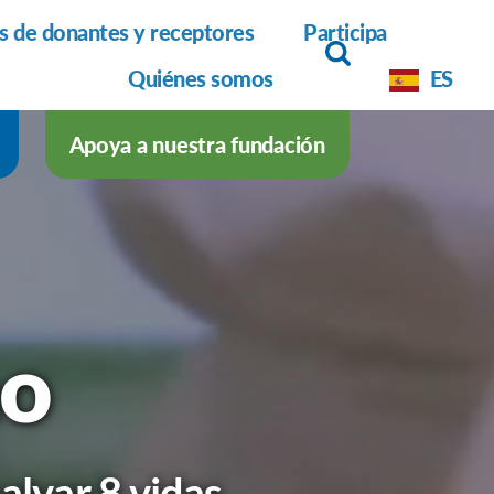
as de donantes y receptores
Participa
Quiénes somos
ES
Apoya a nuestra fundación
no
alvar 8 vidas