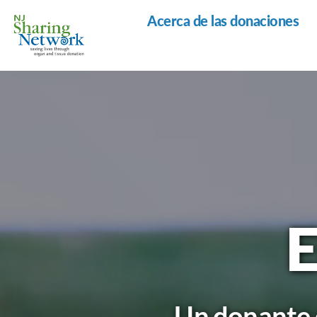
Acerca de las donaciones
Red
de
Intercambio
de
Nueva
Jersey
E
Un donante d