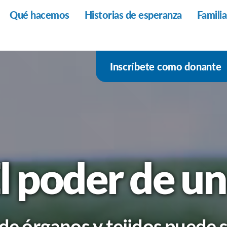
Qué hacemos
Historias de esperanza
Famili
Inscríbete como donante
l poder de u
e órganos y tejidos puede s