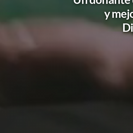
y mejo
Di