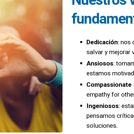
Nuestros 
fundament
Dedicación
: nos
salvar y mejorar 
Ansiosos
: tomam
estamos motivad
Compassionate
empathy for othe
Ingeniosos
: est
pensamos crític
soluciones.