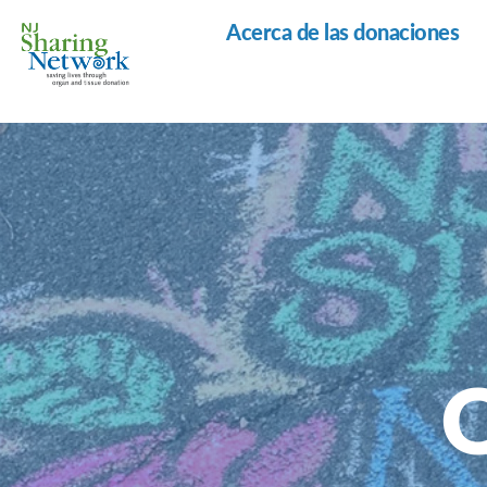
Acerca de las donaciones
Red
de
Intercambio
de
Nueva
Jersey
Q