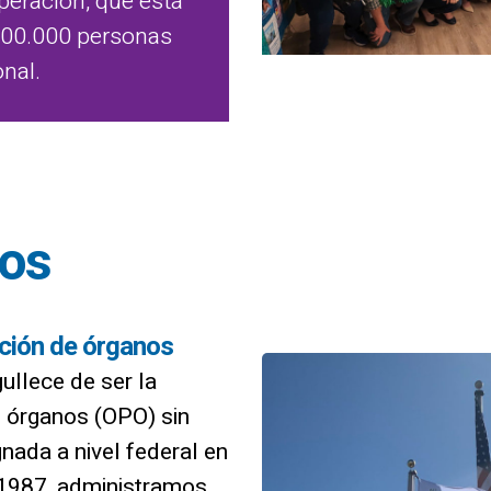
peración, que está
100.000 personas
onal.
os
nción de órganos
ullece de ser la
e órganos (OPO) sin
nada a nivel federal en
 1987, administramos