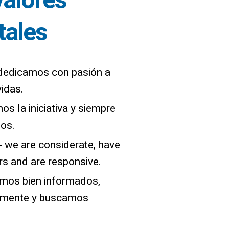
valores
ales
 dedicamos con pasión a
vidas.
os la iniciativa y siempre
os.
- we are considerate, have
rs and are responsive.
amos bien informados,
amente y buscamos