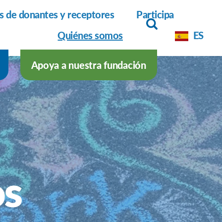
as de donantes y receptores
Participa
Quiénes somos
ES
Apoya a nuestra fundación
os