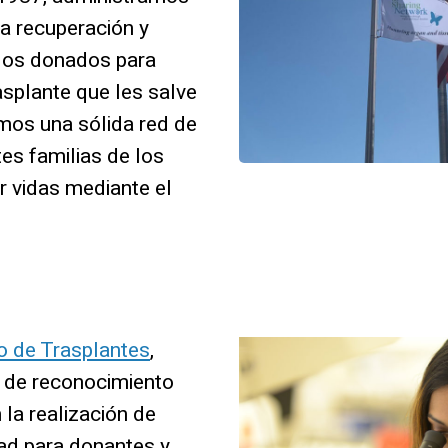
la recuperación y
idos donados para
asplante que les salve
mos una sólida red de
tes familias de los
r vidas mediante el
o de Trasplantes
,
 de reconocimiento
 la realización de
ad para donantes y