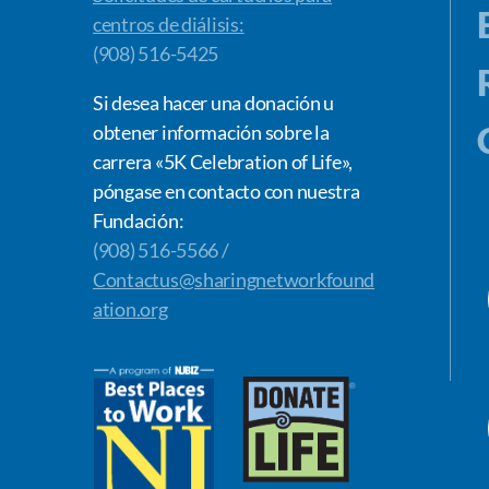
centros de diálisis:
(908) 516-5425
Si desea hacer una donación u
obtener información sobre la
carrera «5K Celebration of Life»,
póngase en contacto con nuestra
Fundación:
(908) 516-5566 /
Contactus@sharingnetworkfound
ation.org