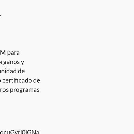
y
OM
para
órganos y
unidad de
 certificado de
tros programas
UocuGvrj0jGNa