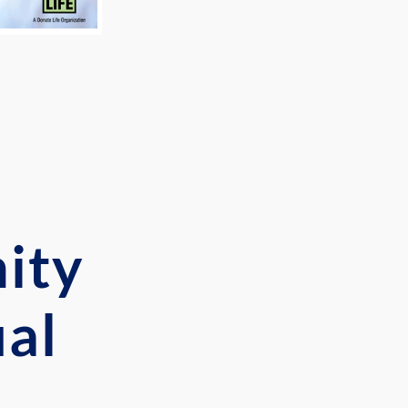
ity
ual