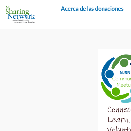
Acerca de las donaciones
Red
de
Intercambio
de
Nueva
Jersey