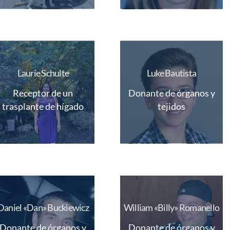
Laurie Schulte
Luke Bautista
Receptor de un
Donante de órganos y
trasplante de hígado
tejidos
Daniel «Dan» Buckiewicz
William «Billy» Romanello
Donante de órganos y
Donante de órganos y