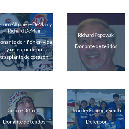
onna Albanese-DeMair y
Richard DeMair
Richard Popowski
onante de riñón en vida
Donante de tejidos
y receptor de un
trasplante de corazón
George Ditto, Jr.
Jennifer Ebuenga-Smith
Donante de tejidos
Defensor