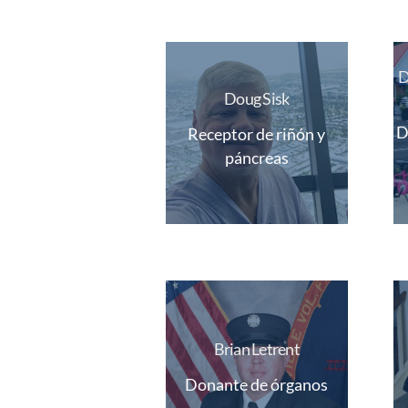
D
Doug Sisk
D
Receptor de riñón y
páncreas
Brian Letrent
Donante de órganos