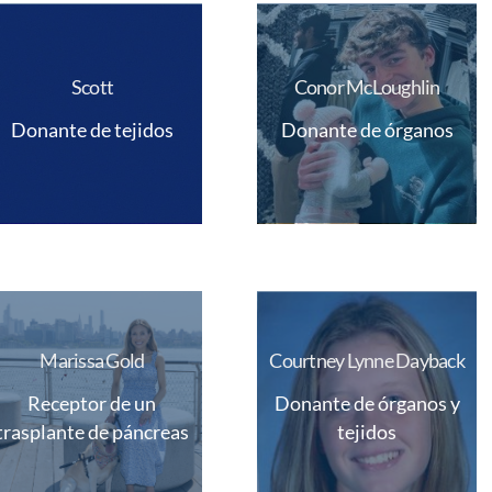
Scott
Conor McLoughlin
Donante de tejidos
Donante de órganos
Marissa Gold
Courtney Lynne Dayback
Receptor de un
Donante de órganos y
trasplante de páncreas
tejidos