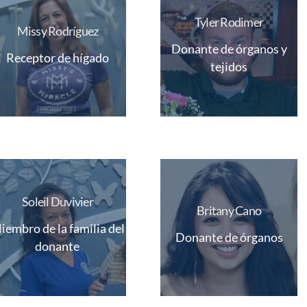
Tyler Rodimer
Missy Rodríguez
Donante de órganos y
Receptor de hígado
tejidos
Soleil Duvivier
Britany Cano
iembro de la familia del
Donante de órganos
donante