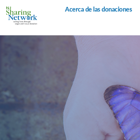
Acerca de las donaciones
Red
de
Intercambio
de
Nueva
Jersey