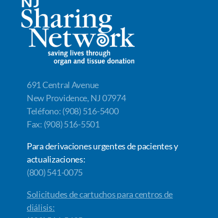
o
dI
Li
o
n
n
k
k
691 Central Avenue
New Providence, NJ 07974
Teléfono: (908) 516-5400
Fax: (908) 516-5501
Para derivaciones urgentes de pacientes y
actualizaciones:
(800) 541-0075
Solicitudes de cartuchos para centros de
diálisis: