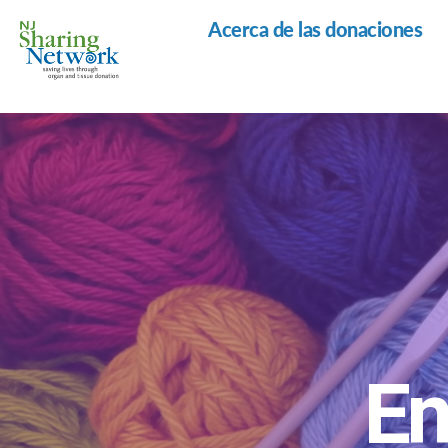
Acerca de las donaciones
Red
de
Intercambio
de
Nueva
Jersey
En