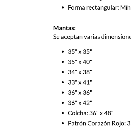
Forma rectangular: Mí
Mantas:
Se aceptan varias dimensione
35" x 35"
35" x 40"
34" x 38"
33" x 41"
36" x 36"
36" x 42"
Colcha: 36" x 48"
Patrón Corazón Rojo: 3