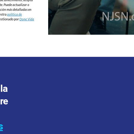
te. Puede actualizar o
nación más detalladas en
estra
política de
gestionado por
Done Vida
la
re
s