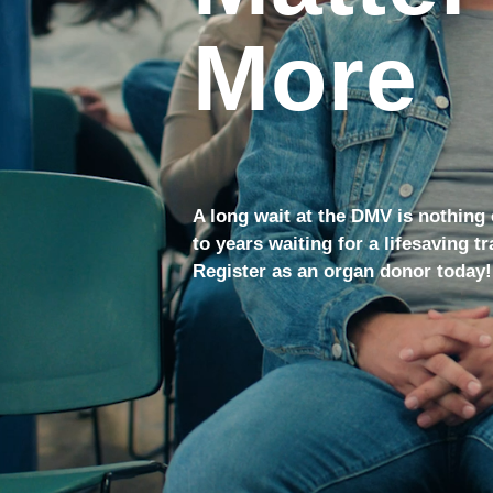
More
A long wait at the DMV is nothin
to years waiting for a lifesaving t
Register as an organ donor today!