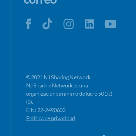
© 2021 NJ Sharing Network
NJ Sharing Network es una
organización sin ánimo de lucro 501(c)
(3).
EIN: 22-2490603
Política de privacidad