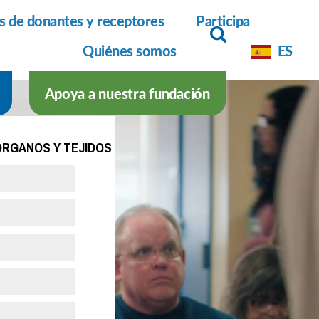
as de donantes y receptores
Participa
Quiénes somos
ES
Apoya a nuestra fundación
ÓRGANOS Y TEJIDOS