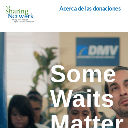
Acerca de las donaciones
Red
de
Intercambio
de
Nueva
Jersey
Some
Waits
Matter