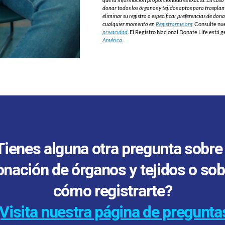
donar todos los órganos y tejidos aptos para trasplan
eliminar su registro o especificar preferencias de do
cualquier momento en
Registrarme.org
. Consulte nu
privacidad
. El Registro Nacional Donate Life está 
América
.
Tienes alguna otra pregunta sobre 
onación de órganos y tejidos o sob
cómo registrarte?
¡Visita nuestra página de pregunta