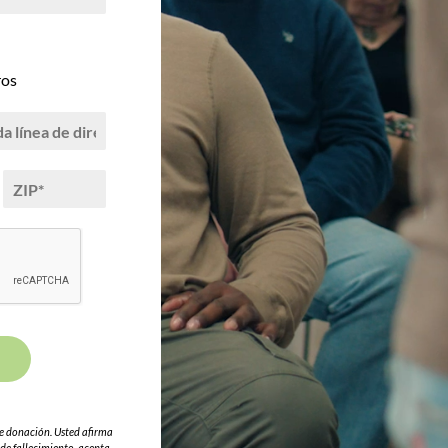
ros
Z
I
P
*
de donación. Usted afirma
de fallecimiento, acepta