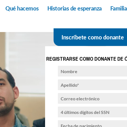
Qué hacemos
Historias de esperanza
Famili
Inscríbete como donante
REGISTRARSE COMO DONANTE DE 
N
o
m
A
b
p
r
e
C
e
l
o
*
l
r
4
i
r
ú
d
e
l
o
*
o
t