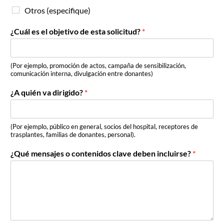
e
Otros (especifique)
c
e
¿Cuál es el objetivo de esta solicitud?
*
s
i
t
a
(Por ejemplo, promoción de actos, campaña de sensibilización,
?
comunicación interna, divulgación entre donantes)
¿A quién va dirigido?
*
(Por ejemplo, público en general, socios del hospital, receptores de
trasplantes, familias de donantes, personal).
¿Qué mensajes o contenidos clave deben incluirse?
*