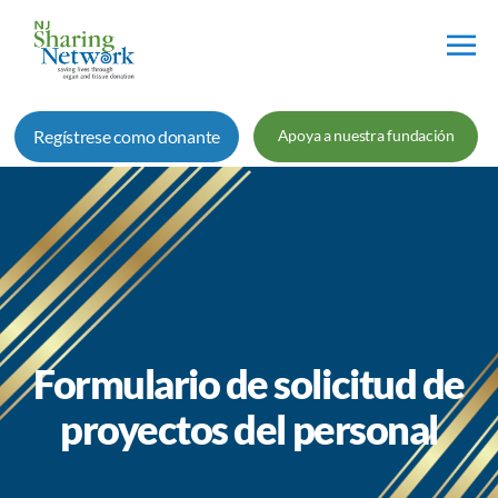
Red
de
Regístrese como donante
Apoya a nuestra fundación
Intercambio
de
Nueva
Jersey
Formulario de solicitud de
proyectos del personal