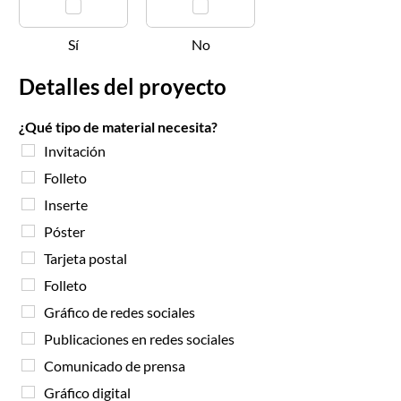
Sí
No
Detalles del proyecto
i
¿Qué tipo de material necesita?
m
Invitación
p
r
Folleto
e
Inserte
s
i
Póster
ó
Tarjeta postal
n
,
Folleto
q
Gráfico de redes sociales
u
i
Publicaciones en redes sociales
é
Comunicado de prensa
n
n
Gráfico digital