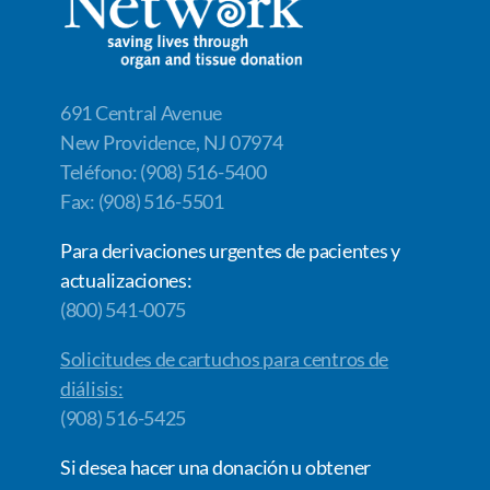
k
k
691 Central Avenue
New Providence, NJ 07974
Teléfono: (908) 516-5400
Fax: (908) 516-5501
Para derivaciones urgentes de pacientes y
actualizaciones:
(800) 541-0075
Solicitudes de cartuchos para centros de
diálisis:
(908) 516-5425
Si desea hacer una donación u obtener