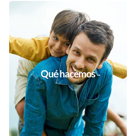
Nuestra misión: salvar
vidas
Obtenga más información sobre cómo
Qué hacemos
nuestra organización trabaja 24 horas al
día, 7 días a la semana, 365 días al año
para salvar y mejorar vidas mediante la
donación de órganos y tejidos.
Más información