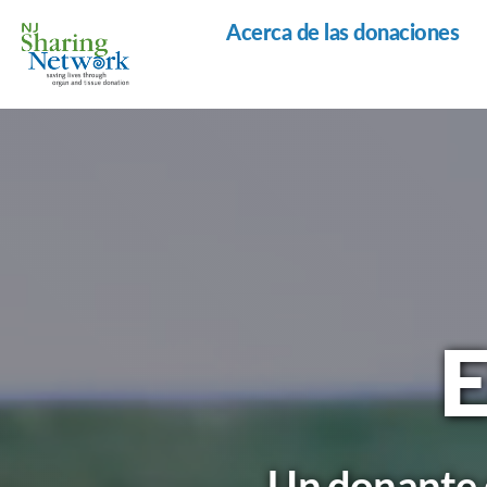
Acerca de las donaciones
Red
de
Intercambio
de
Nueva
Jersey
E
Un donante d