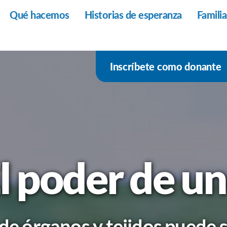
Qué hacemos
Historias de esperanza
Famili
Inscríbete como donante
l poder de u
e órganos y tejidos puede s