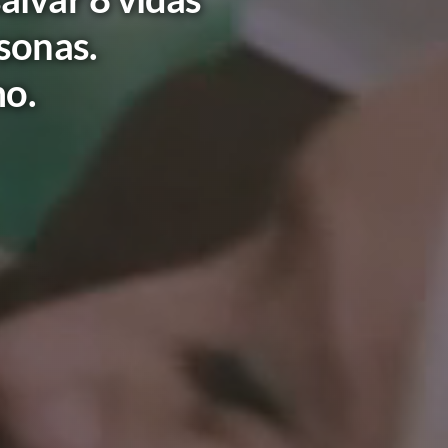
rsonas.
mo.