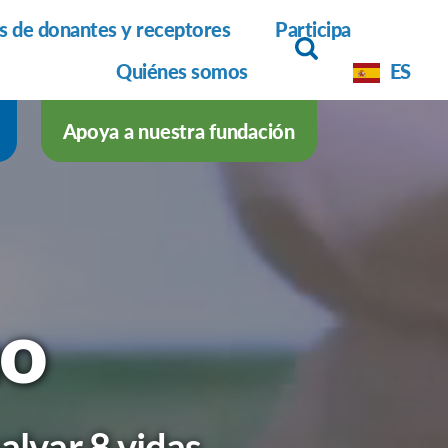
as de donantes y receptores
Participa
Quiénes somos
ES
Apoya a nuestra fundación
no
alvar 8 vidas