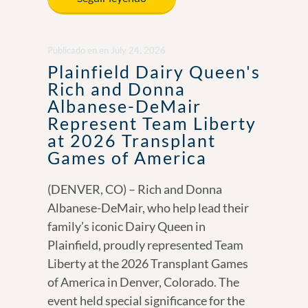
b
e
y
e
o
dI
Li
Publicado en
en
July 24, 2026
o
n
n
Plainfield Dairy Queen's
k
k
Rich and Donna
Albanese-DeMair
Represent Team Liberty
at 2026 Transplant
Games of America
(DENVER, CO) – Rich and Donna
Albanese-DeMair, who help lead their
family’s iconic Dairy Queen in
Plainfield, proudly represented Team
Liberty at the 2026 Transplant Games
of America in Denver, Colorado. The
event held special significance for the