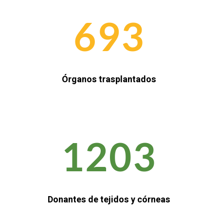
693
Órganos trasplantados
1203
Donantes de tejidos y córneas