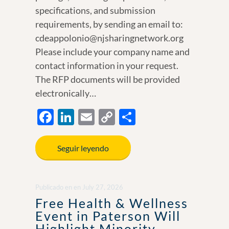
specifications, and submission
requirements, by sending an email to:
cdeappolonio@njsharingnetwork.org
Please include your company name and
contact information in your request.
The RFP documents will be provided
electronically…
F
Li
E
C
S
ac
n
m
o
h
e
k
ail
p
ar
Seguir leyendo
b
e
y
e
o
dI
Li
Publicado en
en
July 27, 2026
o
n
n
Free Health & Wellness
k
k
Event in Paterson Will
Highlight Minority