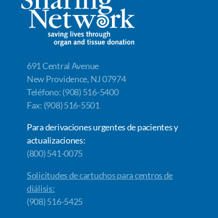
o
n
n
k
k
691 Central Avenue
New Providence, NJ 07974
Teléfono: (908) 516-5400
Fax: (908) 516-5501
Para derivaciones urgentes de pacientes y
actualizaciones:
(800) 541-0075
Solicitudes de cartuchos para centros de
diálisis:
(908) 516-5425