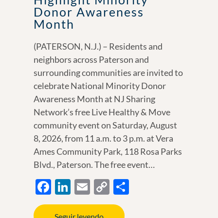
Donor Awareness
Month
(PATERSON, N.J.) – Residents and
neighbors across Paterson and
surrounding communities are invited to
celebrate National Minority Donor
Awareness Month at NJ Sharing
Network’s free Live Healthy & Move
community event on Saturday, August
8, 2026, from 11 a.m. to 3 p.m. at Vera
Ames Community Park, 118 Rosa Parks
Blvd., Paterson. The free event…
F
Li
E
C
S
ac
n
m
o
h
e
k
ail
p
ar
Seguir leyendo