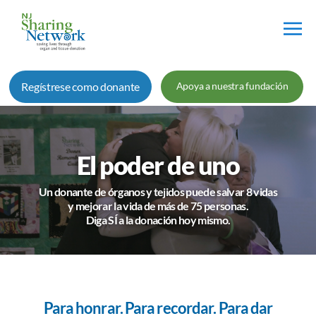
Red
de
Regístrese como donante
Apoya a nuestra fundación
Intercambio
de
Nueva
Jersey
El poder de uno
Un donante de órganos y tejidos puede salvar 8 vidas
y mejorar la vida de más de 75 personas.
Diga SÍ a la donación hoy mismo.
Para honrar. Para recordar. Para dar