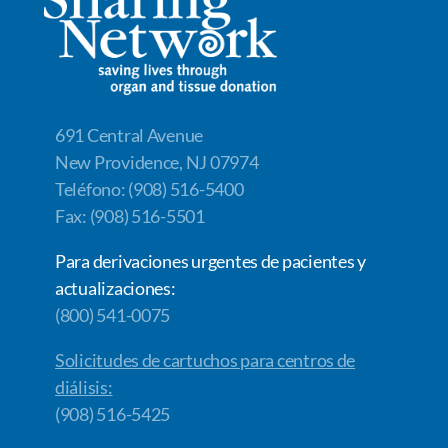
o
n
n
k
k
691 Central Avenue
New Providence, NJ 07974
Teléfono: (908) 516-5400
Fax: (908) 516-5501
Para derivaciones urgentes de pacientes y
actualizaciones:
(800) 541-0075
Solicitudes de cartuchos para centros de
diálisis:
(908) 516-5425