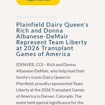
b
e
y
e
o
dI
Li
Publicado en
en
July 24, 2026
o
n
n
Plainfield Dairy Queen's
k
k
Rich and Donna
Albanese-DeMair
Represent Team Liberty
at 2026 Transplant
Games of America
(DENVER, CO) – Rich and Donna
Albanese-DeMair, who help lead their
family’s iconic Dairy Queen in
Plainfield, proudly represented Team
Liberty at the 2026 Transplant Games
of America in Denver, Colorado. The
event held special significance for the