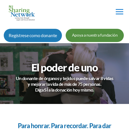
Red
de
Regístrese como donante
Apoya a nuestra fundación
Intercambio
de
Nueva
Jersey
El poder de uno
Un donante de órganos y tejidos puede salvar 8 vidas
y mejorar la vida de más de 75 personas.
Diga SÍ a la donación hoy mismo.
Para honrar. Para recordar. Para dar