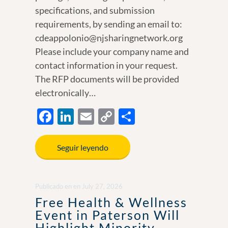
specifications, and submission
requirements, by sending an email to:
cdeappolonio@njsharingnetwork.org
Please include your company name and
contact information in your request.
The RFP documents will be provided
electronically…
F
Li
E
C
S
ac
n
m
o
h
e
k
ail
p
ar
Seguir leyendo
b
e
y
e
o
dI
Li
Publicado en
en
July 27, 2026
o
n
n
Free Health & Wellness
k
k
Event in Paterson Will
Highlight Minority