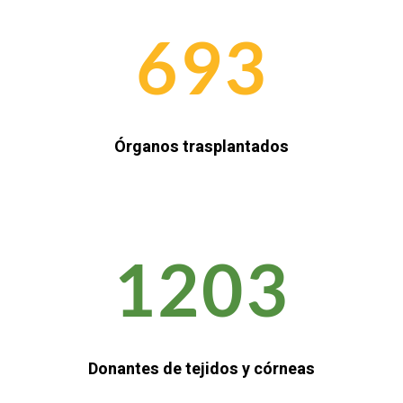
693
Órganos trasplantados
1203
Donantes de tejidos y córneas