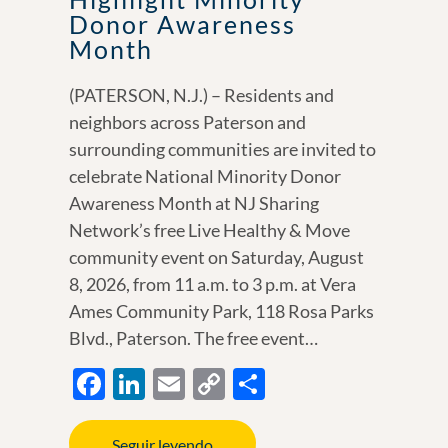
Donor Awareness
Month
(PATERSON, N.J.) – Residents and
neighbors across Paterson and
surrounding communities are invited to
celebrate National Minority Donor
Awareness Month at NJ Sharing
Network’s free Live Healthy & Move
community event on Saturday, August
8, 2026, from 11 a.m. to 3 p.m. at Vera
Ames Community Park, 118 Rosa Parks
Blvd., Paterson. The free event…
F
Li
E
C
S
ac
n
m
o
h
e
k
ail
p
ar
Seguir leyendo