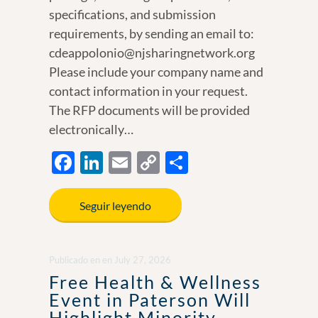
specifications, and submission
requirements, by sending an email to:
cdeappolonio@njsharingnetwork.org
Please include your company name and
contact information in your request.
The RFP documents will be provided
electronically…
F
Li
E
C
S
ac
n
m
o
h
e
k
ail
p
ar
Seguir leyendo
b
e
y
e
o
dI
Li
Publicado en
en
July 27, 2026
o
n
n
Free Health & Wellness
k
k
Event in Paterson Will
Highlight Minority