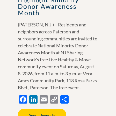
Donor Awareness
Month
(PATERSON, N.J.) – Residents and
neighbors across Paterson and
surrounding communities are invited to
celebrate National Minority Donor
Awareness Month at NJ Sharing
Network’s free Live Healthy & Move
community event on Saturday, August
8, 2026, from 11 a.m. to 3 p.m. at Vera
Ames Community Park, 118 Rosa Parks
Blvd., Paterson. The free event…
F
Li
E
C
S
ac
n
m
o
h
e
k
ail
p
ar
Seguir leyendo