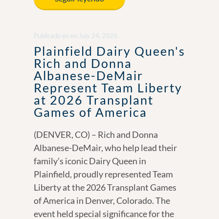
b
e
y
e
o
dI
Li
Publicado en
en
July 24, 2026
o
n
n
Plainfield Dairy Queen's
k
k
Rich and Donna
Albanese-DeMair
Represent Team Liberty
at 2026 Transplant
Games of America
(DENVER, CO) – Rich and Donna
Albanese-DeMair, who help lead their
family’s iconic Dairy Queen in
Plainfield, proudly represented Team
Liberty at the 2026 Transplant Games
of America in Denver, Colorado. The
event held special significance for the