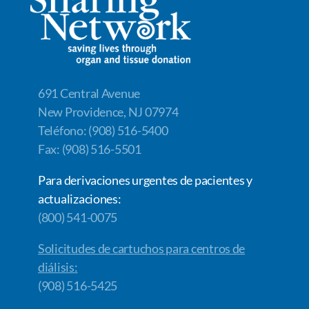
o
n
n
k
k
691 Central Avenue
New Providence, NJ 07974
Teléfono: (908) 516-5400
Fax: (908) 516-5501
Para derivaciones urgentes de pacientes y
actualizaciones:
(800) 541-0075
Solicitudes de cartuchos para centros de
diálisis:
(908) 516-5425