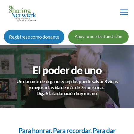
Red
de
Regístrese como donante
Apoya a nuestra fundación
Intercambio
de
Nueva
Jersey
El poder de uno
Un donante de órganos y tejidos puede salvar 8 vidas
y mejorar la vida de más de 75 personas.
Diga SÍ a la donación hoy mismo.
Para honrar. Para recordar. Para dar