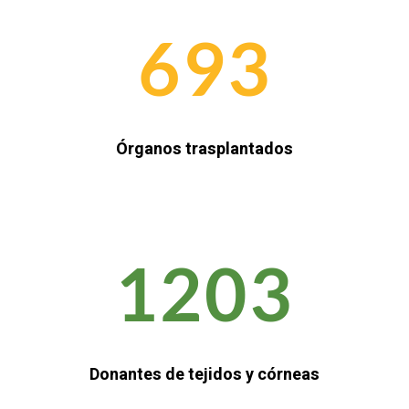
693
Órganos trasplantados
1203
Donantes de tejidos y córneas